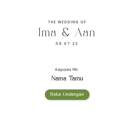
THE WEDDING OF
THE WEDDING OF
Ima & Aan
Ima & Aan
09.07.23
09.07.23
QR Checkin
Kepada Yth.
Nama Tamu
Buka Undangan