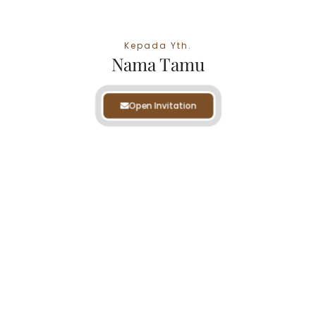
Dan Dia Menjadikan Di Antaramu Rasa Kasih
Kepada Yth.
Nama Tamu
Open Invitation