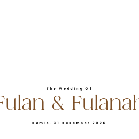
The Wedding Of
Fulan & Fulana
anah
Kamis, 31 Desember 2026
akan Pasangan-Pasangan Untukmu Dari Jenismu